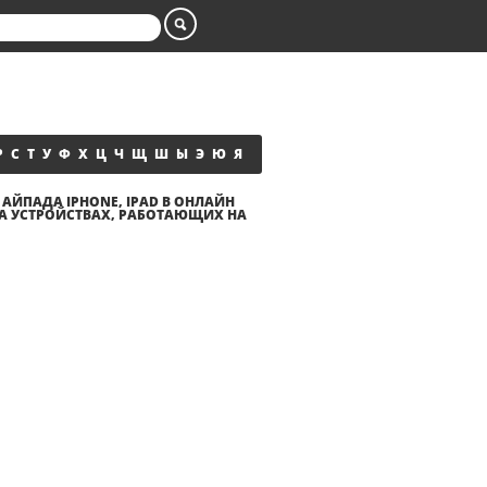
Р
С
Т
У
Ф
Х
Ц
Ч
Щ
Ш
Ы
Э
Ю
Я
 АЙПАДА IPHONE, IPAD В ОНЛАЙН
НА УСТРОЙСТВАХ, РАБОТАЮЩИХ НА