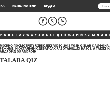
ЫКА
ИСПОЛНИТЕЛИ
ВИДЕО
P
Q
R
S
T
U
V
W
X
Y
Z
А
Б
В
Г
Д
Е
Ё
Ж
З
И
Й
К
Л
М
Н
О
П
МОЖНО ПОСМОТРЕТЬ UZBEK SEKS VIDEO 2013 YOSH QIZLAR С АЙФОНА,
РЕЖИМЕ, И ОСТАЛЬНЫХ ДЕВАЙСАХ РАБОТАЮЩИХ НА IOS, А ТАКЖЕ 
АНДРОИД OS ANDROID
TALABA QIZ