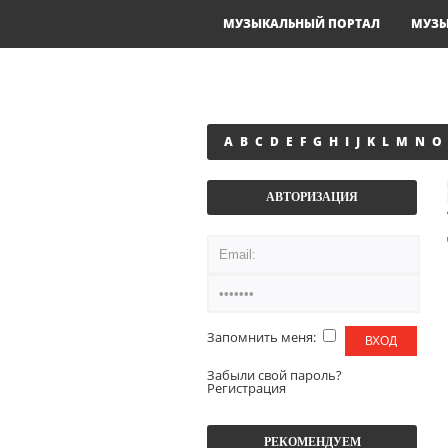
МУЗЫКАЛЬНЫЙ ПОРТАЛ
МУЗ
A
B
C
D
E
F
G
H
I
J
K
L
M
N
O
АВТОРИЗАЦИЯ
Запомнить меня:
Забыли свой пароль?
Регистрация
РЕКОМЕНДУЕМ