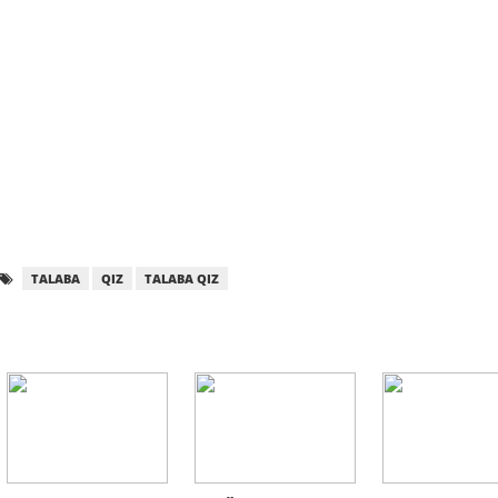
TALABA
QIZ
TALABA QIZ