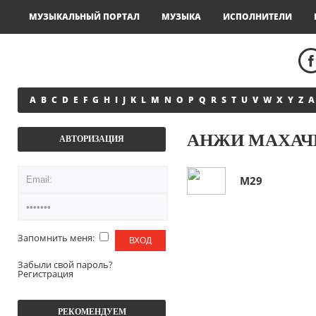
МУЗЫКАЛЬНЫЙ ПОРТАЛ
МУЗЫКА
ИСПОЛНИТЕЛИ
A
B
C
D
E
F
G
H
I
J
K
L
M
N
O
P
Q
R
S
T
U
V
W
X
Y
Z
А
АНЖИ МАХАЧК
АВТОРИЗАЦИЯ
М29
Запомнить меня:
Забыли свой пароль?
Регистрация
РЕКОМЕНДУЕМ