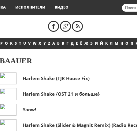
ЫКА
ИСПОЛНИТЕЛИ
ВИДЕО
P
Q
R
S
T
U
V
W
X
Y
Z
А
Б
В
Г
Д
Е
Ё
Ж
З
И
Й
К
Л
М
Н
О
П
BAAUER
Harlem Shake (TJR House Fix)
Harlem Shake {OST 21 и больше}
Yaow!
Harlem Shake (Slider & Magnit Remix) (Radio Rec