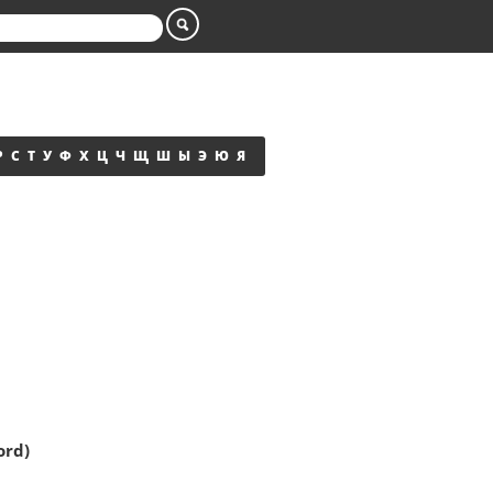
Р
С
Т
У
Ф
Х
Ц
Ч
Щ
Ш
Ы
Э
Ю
Я
ord)