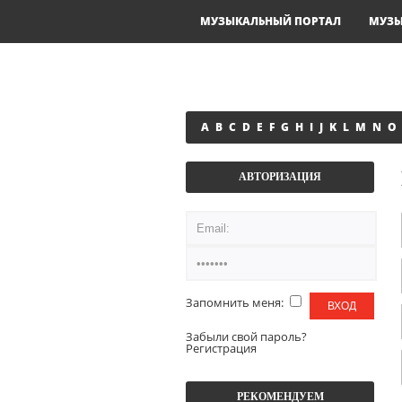
МУЗЫКАЛЬНЫЙ ПОРТАЛ
МУЗ
A
B
C
D
E
F
G
H
I
J
K
L
M
N
O
АВТОРИЗАЦИЯ
Запомнить меня:
Забыли свой пароль?
Регистрация
РЕКОМЕНДУЕМ