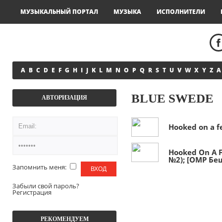
МУЗЫКАЛЬНЫЙ ПОРТАЛ
МУЗЫКА
ИСПОЛНИТЕЛИ
A
B
C
D
E
F
G
H
I
J
K
L
M
N
O
P
Q
R
S
T
U
V
W
X
Y
Z
А
BLUE SWEDE
АВТОРИЗАЦИЯ
Hooked on a fe
Hooked On A 
№2); [OMP Бе
Запомнить меня:
Забыли свой пароль?
Регистрация
РЕКОМЕНДУЕМ